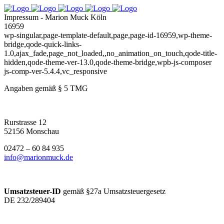
Impressum - Marion Muck Köln
16959
wp-singular,page-template-default,page,page-id-16959,wp-theme-
bridge,qode-quick-links-
1.0,ajax_fade,page_not_loaded,,no_animation_on_touch,qode-title-
hidden,qode-theme-ver-13.0,qode-theme-bridge,wpb-js-composer
js-comp-ver-5.4.4,vc_responsive
Angaben gemäß § 5 TMG
Rurstrasse 12
52156 Monschau
02472 – 60 84 935
info@marionmuck.de
Umsatzsteuer-ID
gemäß §27a Umsatzsteuergesetz
DE 232/289404